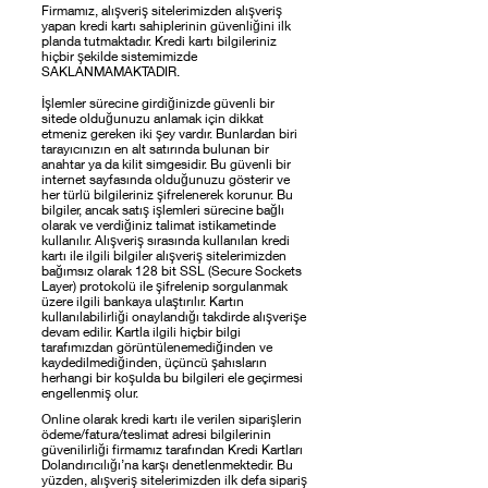
Firmamız, alışveriş sitelerimizden alışveriş
yapan kredi kartı sahiplerinin güvenliğini ilk
planda tutmaktadır. Kredi kartı bilgileriniz
hiçbir şekilde sistemimizde
SAKLANMAMAKTADIR.
İşlemler sürecine girdiğinizde güvenli bir
sitede olduğunuzu anlamak için dikkat
etmeniz gereken iki şey vardır. Bunlardan biri
tarayıcınızın en alt satırında bulunan bir
anahtar ya da kilit simgesidir. Bu güvenli bir
internet sayfasında olduğunuzu gösterir ve
her türlü bilgileriniz şifrelenerek korunur. Bu
bilgiler, ancak satış işlemleri sürecine bağlı
olarak ve verdiğiniz talimat istikametinde
kullanılır. Alışveriş sırasında kullanılan kredi
kartı ile ilgili bilgiler alışveriş sitelerimizden
bağımsız olarak 128 bit SSL (Secure Sockets
Layer) protokolü ile şifrelenip sorgulanmak
üzere ilgili bankaya ulaştırılır. Kartın
kullanılabilirliği onaylandığı takdirde alışverişe
devam edilir. Kartla ilgili hiçbir bilgi
tarafımızdan görüntülenemediğinden ve
kaydedilmediğinden, üçüncü şahısların
herhangi bir koşulda bu bilgileri ele geçirmesi
engellenmiş olur.
Online olarak kredi kartı ile verilen siparişlerin
ödeme/fatura/teslimat adresi bilgilerinin
güvenilirliği firmamız tarafından Kredi Kartları
Dolandırıcılığı’na karşı denetlenmektedir. Bu
yüzden, alışveriş sitelerimizden ilk defa sipariş