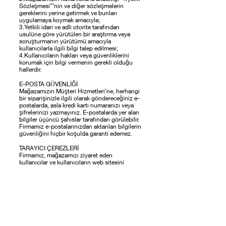
Sözleşmesi”‘nin ve diğer sözleşmelerin
gereklerini yerine getirmek ve bunları
uygulamaya koymak amacıyla;
3.Yetkili idari ve adli otorite tarafından
usulüne göre yürütülen bir araştırma veya
soruşturmanın yürütümü amacıyla
kullanıcılarla ilgili bilgi talep edilmesi;
4.Kullanıcıların hakları veya güvenliklerini
korumak için bilgi vermenin gerekli olduğu
hallerdir.
E-POSTA GÜVENLİĞİ
Mağazamızın Müşteri Hizmetleri’ne, herhangi
bir siparişinizle ilgili olarak göndereceğiniz e-
postalarda, asla kredi kartı numaranızı veya
şifrelerinizi yazmayınız. E-postalarda yer alan
bilgiler üçüncü şahıslar tarafından görülebilir.
Firmamız e-postalarınızdan aktarılan bilgilerin
güvenliğini hiçbir koşulda garanti edemez.
TARAYICI ÇEREZLERİ
Firmamız, mağazamızı ziyaret eden
kullanıcılar ve kullanıcıların web sitesini
kullanımı hakkındaki bilgileri teknik bir iletişim
dosyası (Çerez-Cookie) kullanarak elde
edebilir. Bahsi geçen teknik iletişim dosyaları,
ana bellekte saklanmak üzere bir internet
sitesinin kullanıcının tarayıcısına (browser)
gönderdiği küçük metin dosyalarıdır. Teknik
iletişim dosyası site hakkında durum ve
tercihleri saklayarak İnternet’in kullanımını
kolaylaştırır.