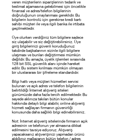
veren müşterilerin siparişlerinin tedarik ve
teslimat aşamasına gelebilmesi için öncelikle
finansal ve adres/telefon bilgilerinin
doğruluğunun onaylanması gereklidir. Bu
bilgilerin kontrolü için gerekirse kredi kartı
sahibi müşteri ile veya ilgili banka ile irtibata
geçilmektedir.
Üye olurken verdiğiniz tüm bilgilere sadece
siz ulaşabilir ve siz değiştirebilirsiniz. Üye
giriş bilgilerinizi güvenli koruduğunuz
takdirde başkalarının sizinle ilgili bilgilere
ulaşması ve bunları değiştirmesi mümkün
değildir. Bu amaçla, üyelik işlemleri sırasında
128 bit SSL güvenlik alanı içinde hareket
edilir. Bu sistem kırılması mümkün olmayan
bir uluslararası bir şifreleme standardıdır.
Bilgi hattı veya müşteri hizmetleri servisi
bulunan ve açık adres ve telefon bilgilerinin
belirtildiği İnternet alışveriş siteleri
günümüzde daha fazla tercih edilmektedir. Bu
sayede aklınıza takılan bütün konular
hakkında detaylı bilgi alabilir, online alışveriş
hizmeti sağlayan firmanın güvenirliği
konusunda daha sağlıklı bilgi edinebilirsiniz.
Not: İnternet alışveriş sitelerinde firmanın açık
adresinin ve telefonun yer almasına dikkat
edilmesini tavsiye ediyoruz. Alışveriş
yapacaksanız alışverişinizi yapmadan ürünü
aldığınız mağazanın bütün telefon / adres