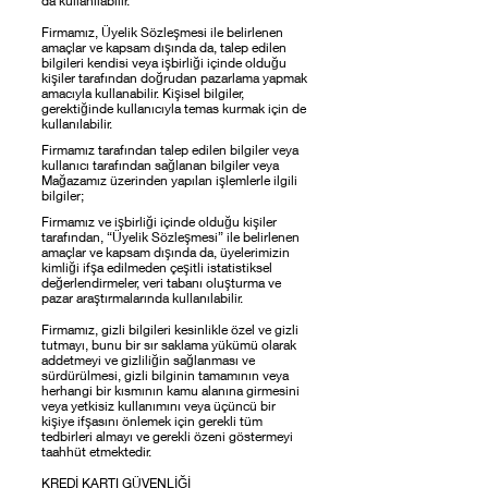
da kullanılabilir.
Firmamız, Üyelik Sözleşmesi ile belirlenen
amaçlar ve kapsam dışında da, talep edilen
bilgileri kendisi veya işbirliği içinde olduğu
kişiler tarafından doğrudan pazarlama yapmak
amacıyla kullanabilir. Kişisel bilgiler,
gerektiğinde kullanıcıyla temas kurmak için de
kullanılabilir.
Firmamız tarafından talep edilen bilgiler veya
kullanıcı tarafından sağlanan bilgiler veya
Mağazamız üzerinden yapılan işlemlerle ilgili
bilgiler;
Firmamız ve işbirliği içinde olduğu kişiler
tarafından, “Üyelik Sözleşmesi” ile belirlenen
amaçlar ve kapsam dışında da, üyelerimizin
kimliği ifşa edilmeden çeşitli istatistiksel
değerlendirmeler, veri tabanı oluşturma ve
pazar araştırmalarında kullanılabilir.
Firmamız, gizli bilgileri kesinlikle özel ve gizli
tutmayı, bunu bir sır saklama yükümü olarak
addetmeyi ve gizliliğin sağlanması ve
sürdürülmesi, gizli bilginin tamamının veya
herhangi bir kısmının kamu alanına girmesini
veya yetkisiz kullanımını veya üçüncü bir
kişiye ifşasını önlemek için gerekli tüm
tedbirleri almayı ve gerekli özeni göstermeyi
taahhüt etmektedir.
KREDİ KARTI GÜVENLİĞİ