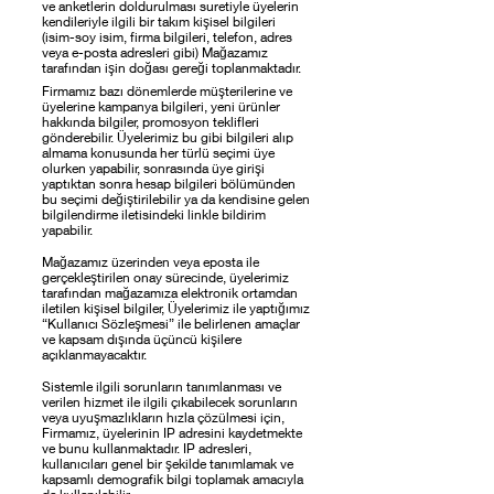
ve anketlerin doldurulması suretiyle üyelerin
kendileriyle ilgili bir takım kişisel bilgileri
(isim-soy isim, firma bilgileri, telefon, adres
veya e-posta adresleri gibi) Mağazamız
tarafından işin doğası gereği toplanmaktadır.
Firmamız bazı dönemlerde müşterilerine ve
üyelerine kampanya bilgileri, yeni ürünler
hakkında bilgiler, promosyon teklifleri
gönderebilir. Üyelerimiz bu gibi bilgileri alıp
almama konusunda her türlü seçimi üye
olurken yapabilir, sonrasında üye girişi
yaptıktan sonra hesap bilgileri bölümünden
bu seçimi değiştirilebilir ya da kendisine gelen
bilgilendirme iletisindeki linkle bildirim
yapabilir.
Mağazamız üzerinden veya eposta ile
gerçekleştirilen onay sürecinde, üyelerimiz
tarafından mağazamıza elektronik ortamdan
iletilen kişisel bilgiler, Üyelerimiz ile yaptığımız
“Kullanıcı Sözleşmesi” ile belirlenen amaçlar
ve kapsam dışında üçüncü kişilere
açıklanmayacaktır.
Sistemle ilgili sorunların tanımlanması ve
verilen hizmet ile ilgili çıkabilecek sorunların
veya uyuşmazlıkların hızla çözülmesi için,
Firmamız, üyelerinin IP adresini kaydetmekte
ve bunu kullanmaktadır. IP adresleri,
kullanıcıları genel bir şekilde tanımlamak ve
kapsamlı demografik bilgi toplamak amacıyla