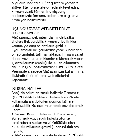
bilgilerini not edin. Eğer güvenmiyorsanız
alışverişten önce telefon ederek teyit edin.
Firmamıza ait tüm online alışveriş
sitelerimizde firmamıza dair tüm bilgiler ve
firma yeri belirtilmiştir.
ÜÇÜNCÜ TARAF WEB SİTELERİ VE
UYGULAMALAR
Mağazamız, web sitesi dahilinde başka
sitelere link verebilir. Firmamız, bu linkler
vasıtasıyla erişilen sitelerin gizlilik
uygulamaları ve içeriklerine yönelik herhangi
bir sorumluluk taşımamaktadır. Firmamıza ait
sitede yayınlanan reklamlar, reklamcılık yapan
iş ortaklarımız aracılığı ile kullanıcılarımıza
dağıtılır. İş bu sözleşmedeki Gizlilik Politikası
Prensipleri, sadece Mağazamızın kullanımına
ilişkindir, üçüncü taraf web sitelerini
kapsamaz.
İSTİSNAİ HALLER
Aşağıda belirtilen sınırlı hallerde Firmamız,
işbu “Gizlilik Politikası” hükümleri dışında
kullanıcılara ait bilgileri üçüncü kişilere
açıklayabilir. Bu durumlar sınırlı sayıda olmak
üzere;
1.Kanun, Kanun Hükmünde Kararname,
Yönetmelik v.b. yetkili hukuki otorite
tarafından çıkarılan ve yürürlülükte olan
hukuk kurallarının getirdiği zorunluluklara
uymak;
2.Mağazamızın kullanıcılarla akdettiği “Üyelik