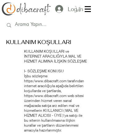
Log In
KULLANIM KOŞULLARI
KULLANIM KOŞULLARI ve
İNTERNET ARACILIĞIYLA MAL VE
HİZMET ALIMINA İLİŞKİN SÖZLEŞME
I- SÖZLEŞME KONUSU
İşbu sözleşme
https:/
www.dibacraft.com
tarafından
internet aracılığıyla aşağıda belirtilen
koşullarda ve şartlarda,
https:/
www.dibacraft.com
web sitesi
üzerinden hizmet veren sanal
mağazada satışa arz edilen mal ve
hizmetlerin KULLANICI ( MAL VE
HİZMET ALICISI - ÜYE )'ya satışı ile
bu sitenin kullanılmasına ilişkin
kurallar ve şartların düzenlenmesi
amacıyla hazırlanmıştır.