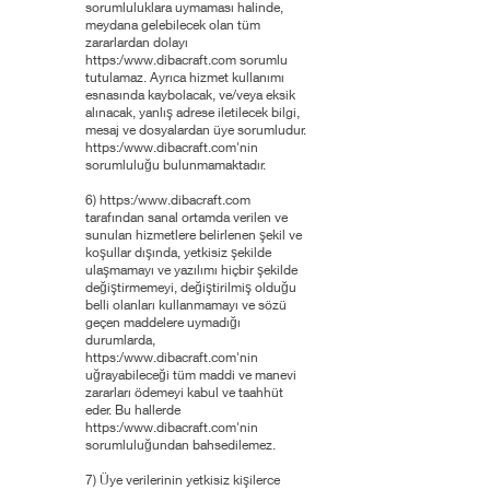
sorumluluklara uymaması halinde,
meydana gelebilecek olan tüm
zararlardan dolayı
https:/
www.dibacraft.com
sorumlu
tutulamaz. Ayrıca hizmet kullanımı
esnasında kaybolacak, ve/veya eksik
alınacak, yanlış adrese iletilecek bilgi,
mesaj ve dosyalardan üye sorumludur.
https:/
www.dibacraft.com
'nin
sorumluluğu bulunmamaktadır.
6) https:/
www.dibacraft.com
tarafından sanal ortamda verilen ve
sunulan hizmetlere belirlenen şekil ve
koşullar dışında, yetkisiz şekilde
ulaşmamayı ve yazılımı hiçbir şekilde
değiştirmemeyi, değiştirilmiş olduğu
belli olanları kullanmamayı ve sözü
geçen maddelere uymadığı
durumlarda,
https:/
www.dibacraft.com
'nin
uğrayabileceği tüm maddi ve manevi
zararları ödemeyi kabul ve taahhüt
eder. Bu hallerde
https:/
www.dibacraft.com
'nin
sorumluluğundan bahsedilemez.
7) Üye verilerinin yetkisiz kişilerce