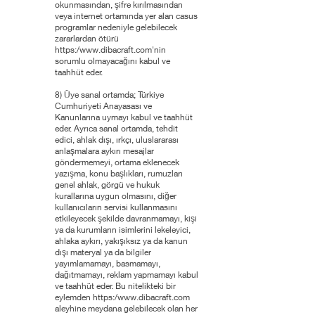
okunmasından, şifre kırılmasından
veya internet ortamında yer alan casus
programlar nedeniyle gelebilecek
zararlardan ötürü
https:/
www.dibacraft.com
'nin
sorumlu olmayacağını kabul ve
taahhüt eder.
8) Üye sanal ortamda; Türkiye
Cumhuriyeti Anayasası ve
Kanunlarına uymayı kabul ve taahhüt
eder. Ayrıca sanal ortamda, tehdit
edici, ahlak dışı, ırkçı, uluslararası
anlaşmalara aykırı mesajlar
göndermemeyi, ortama eklenecek
yazışma, konu başlıkları, rumuzları
genel ahlak, görgü ve hukuk
kurallarına uygun olmasını, diğer
kullanıcıların servisi kullanmasını
etkileyecek şekilde davranmamayı, kişi
ya da kurumların isimlerini lekeleyici,
ahlaka aykırı, yakışıksız ya da kanun
dışı materyal ya da bilgiler
yayımlamamayı, basmamayı,
dağıtmamayı, reklam yapmamayı kabul
ve taahhüt eder. Bu nitelikteki bir
eylemden https:/
www.dibacraft.com
aleyhine meydana gelebilecek olan her