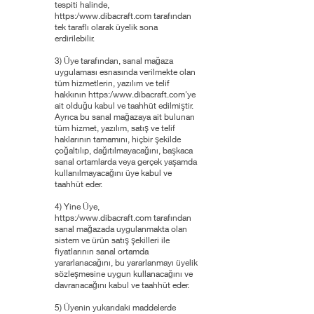
tespiti halinde,
https:/
www.dibacraft.com
tarafından
tek taraflı olarak üyelik sona
erdirilebilir.
3) Üye tarafından, sanal mağaza
uygulaması esnasında verilmekte olan
tüm hizmetlerin, yazılım ve telif
hakkının https:/
www.dibacraft.com
'ye
ait olduğu kabul ve taahhüt edilmiştir.
Ayrıca bu sanal mağazaya ait bulunan
tüm hizmet, yazılım, satış ve telif
haklarının tamamını, hiçbir şekilde
çoğaltılıp, dağıtılmayacağını, başkaca
sanal ortamlarda veya gerçek yaşamda
kullanılmayacağını üye kabul ve
taahhüt eder.
4) Yine Üye,
https:/
www.dibacraft.com
tarafından
sanal mağazada uygulanmakta olan
sistem ve ürün satış şekilleri ile
fiyatlarının sanal ortamda
yararlanacağını, bu yararlanmayı üyelik
sözleşmesine uygun kullanacağını ve
davranacağını kabul ve taahhüt eder.
5) Üyenin yukarıdaki maddelerde