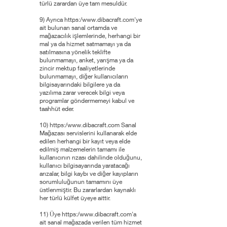
türlü zarardan üye tam mesuldür.
9) Ayrıca https:/
www.dibacraft.com
'ye
ait bulunan sanal ortamda ve
mağazacılık işlemlerinde, herhangi bir
mal ya da hizmet satmamayı ya da
satılmasına yönelik teklifte
bulunmamayı, anket, yarışma ya da
zincir mektup faaliyetlerinde
bulunmamayı, diğer kullanıcıların
bilgisayarındaki bilgilere ya da
yazılıma zarar verecek bilgi veya
programlar göndermemeyi kabul ve
taahhüt eder.
10) https:/
www.dibacraft.com
Sanal
Mağazası servislerini kullanarak elde
edilen herhangi bir kayıt veya elde
edilmiş malzemelerin tamamı ile
kullanıcının rızası dahilinde olduğunu,
kullanıcı bilgisayarında yaratacağı
arızalar, bilgi kaybı ve diğer kayıpların
sorumluluğunun tamamını üye
üstlenmiştir. Bu zararlardan kaynaklı
her türlü külfet üyeye aittir.
11) Üye https:/
www.dibacraft.com
'a
ait sanal mağazada verilen tüm hizmet