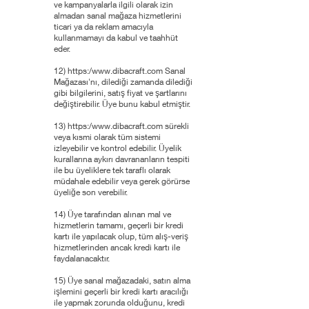
ve kampanyalarla ilgili olarak izin
almadan sanal mağaza hizmetlerini
ticari ya da reklam amacıyla
kullanmamayı da kabul ve taahhüt
eder.
12) https:/
www.dibacraft.com
Sanal
Mağazası'nı, dilediği zamanda dilediği
gibi bilgilerini, satış fiyat ve şartlarını
değiştirebilir. Üye bunu kabul etmiştir.
13) https:/
www.dibacraft.com
sürekli
veya kısmi olarak tüm sistemi
izleyebilir ve kontrol edebilir. Üyelik
kurallarına aykırı davrananların tespiti
ile bu üyeliklere tek taraflı olarak
müdahale edebilir veya gerek görürse
üyeliğe son verebilir.
14) Üye tarafından alınan mal ve
hizmetlerin tamamı, geçerli bir kredi
kartı ile yapılacak olup, tüm alış-veriş
hizmetlerinden ancak kredi kartı ile
faydalanacaktır.
15) Üye sanal mağazadaki, satın alma
işlemini geçerli bir kredi kartı aracılığı
ile yapmak zorunda olduğunu, kredi