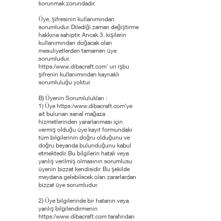
korunmak zorundadır.
Üye, şifresinin kullanımından
sorumludur. Dilediği zaman değiştirme
hakkına sahiptir. Ancak 3. kişilerin
kullanımından doğacak olan
mesuliyetlerden tamamen üye
sorumludur.
https:/
www.dibacraft.com
' un işbu
şifrenin kullanımından kaynaklı
sorumluluğu yoktur.
B) Üyenin Sorumlulukları :
1) Üye https:/
www.dibacraft.com
'ye
ait bulunan sanal mağaza
hizmetlerinden yararlanması için
vermiş olduğu üye kayıt formundaki
tüm bilgilerinin doğru olduğunu ve
doğru beyanda bulunduğunu kabul
etmektedir. Bu bilgilerin hatalı veya
yanlış verilmiş olmasının sorumlusu
üyenin bizzat kendisidir. Bu şekilde
meydana gelebilecek olan zararlardan
bizzat üye sorumludur.
2) Üye bilgilerinde bir hatanın veya
yanlış bilgilendirmenin
https:/
www.dibacraft.com
tarafından