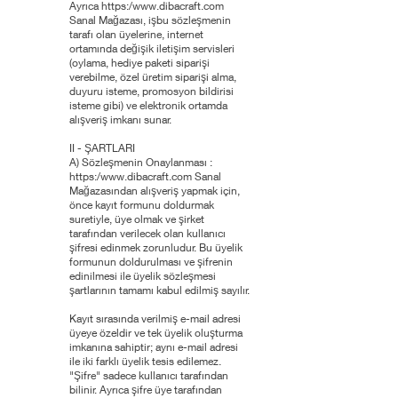
Ayrıca https:/
www.dibacraft.com
Sanal Mağazası, işbu sözleşmenin
tarafı olan üyelerine, internet
ortamında değişik iletişim servisleri
(oylama, hediye paketi siparişi
verebilme, özel üretim siparişi alma,
duyuru isteme, promosyon bildirisi
isteme gibi) ve elektronik ortamda
alışveriş imkanı sunar.
II - ŞARTLARI
A) Sözleşmenin Onaylanması :
https:/
www.dibacraft.com
Sanal
Mağazasından alışveriş yapmak için,
önce kayıt formunu doldurmak
suretiyle, üye olmak ve şirket
tarafından verilecek olan kullanıcı
şifresi edinmek zorunludur. Bu üyelik
formunun doldurulması ve şifrenin
edinilmesi ile üyelik sözleşmesi
şartlarının tamamı kabul edilmiş sayılır.
Kayıt sırasında verilmiş e-mail adresi
üyeye özeldir ve tek üyelik oluşturma
imkanına sahiptir; aynı e-mail adresi
ile iki farklı üyelik tesis edilemez.
"Şifre" sadece kullanıcı tarafından
bilinir. Ayrıca şifre üye tarafından