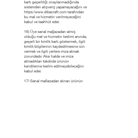
kartı geçerliliği onaylanmadığında
sistemden alışveriş yapamayacağını ve
https:/
www.dibacraft.com
tarafından
bu mal ve hizmetin verilmeyeceğini
kabul ve taahhüt eder.
16) Üye sanal mağazadan almış
olduğu mal ve hizmetin teslimi anında,
geçerli bir kimlik kartı göstermek, ilgili
kimlik bilgilerinin kaydedilmesine izin
vermek ve ilgili yerlere imza atmak
zorundadır. Aksi halde ve imza
atmadıkları takdirde ürünün
kendilerine teslim edilmeyebileceğini
kabul eder.
17) Sanal mağazadan alınan ürünün
bir başka şahıs tarafından teslim
alınıyor olması halinde ise ürünü
teslim alan kişi, "ürünü kendisine
gönderen kişiyi tanıdığına dair" ibraz
edebileceği belgeyi imzalamak
zorunda olduğunu, belge
imzalanmadığı takdirde ürünün teslim
edilmeyebileceğini ve dolayısı ile
siparişin gerçekleşmemiş sayılacağını
Kabul ve taahhüt etmiştir.