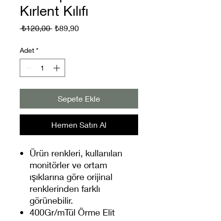
Kırlent Kılıfı
Normal
İndirimli
 ₺120,00 
₺89,90
Fiyat
Fiyat
Adet
*
Sepete Ekle
Hemen Satın Al
Ürün renkleri, kullanılan
monitörler ve ortam
ışıklarına göre orijinal
renklerinden farklı
görünebilir.
400Gr/mTül Örme Elit