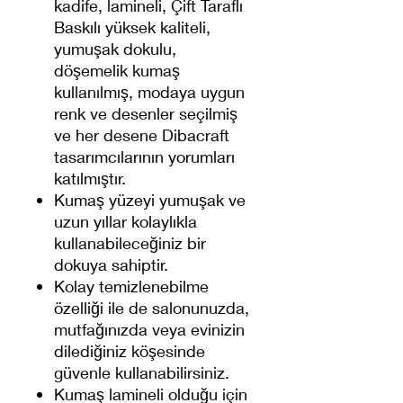
kadife, lamineli, Çift Taraflı
Baskılı yüksek kaliteli,
yumuşak dokulu,
döşemelik kumaş
kullanılmış, modaya uygun
renk ve desenler seçilmiş
ve her desene Dibacraft
tasarımcılarının yorumları
katılmıştır.
Kumaş yüzeyi yumuşak ve
uzun yıllar kolaylıkla
kullanabileceğiniz bir
dokuya sahiptir.
Kolay temizlenebilme
özelliği ile de salonunuzda,
mutfağınızda veya evinizin
dilediğiniz köşesinde
güvenle kullanabilirsiniz.
Kumaş lamineli olduğu için