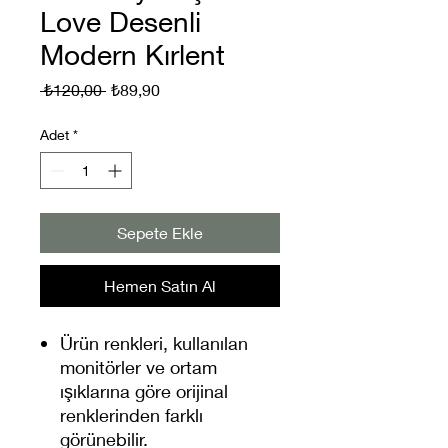
Love Desenli
Modern Kırlent
Normal
İndirimli
 ₺120,00 
₺89,90
Fiyat
Fiyat
Adet
*
Sepete Ekle
Hemen Satın Al
Ürün renkleri, kullanılan
monitörler ve ortam
ışıklarına göre orijinal
renklerinden farklı
görünebilir.