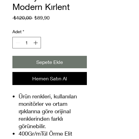
Modern Kırlent
Normal
İndirimli
 ₺120,00 
₺89,90
Fiyat
Fiyat
Adet
*
Sepete Ekle
Hemen Satın Al
Ürün renkleri, kullanılan
monitörler ve ortam
ışıklarına göre orijinal
renklerinden farklı
görünebilir.
400Gr/mTül Örme Elit