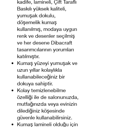
kadife, lamineli, Çift Taraflı
Baskılı yüksek kaliteli,
yumuşak dokulu,
döşemelik kumaş
kullanılmış, modaya uygun
renk ve desenler seçilmiş
ve her desene Dibacraft
tasarımcılarının yorumları
katılmıştır.
Kumaş yüzeyi yumuşak ve
uzun yıllar kolaylıkla
kullanabileceğiniz bir
dokuya sahiptir.
Kolay temizlenebilme
özelliği ile de salonunuzda,
mutfağınızda veya evinizin
dilediğiniz köşesinde
güvenle kullanabilirsiniz.
Kumaş lamineli olduğu için